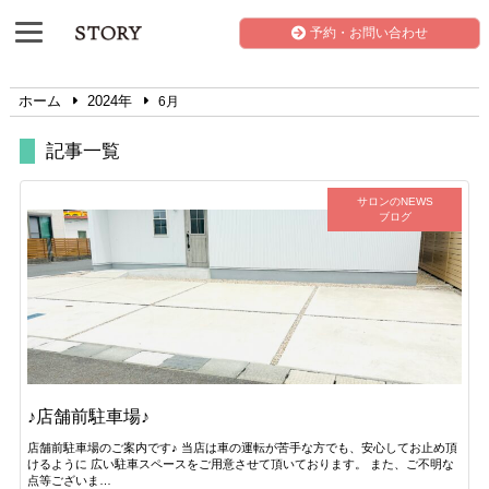
予約・お問い合わせ
ホーム
2024年
6月
記事一覧
サロンのNEWS
ブログ
♪店舗前駐車場♪
店舗前駐車場のご案内です♪ 当店は車の運転が苦手な方でも、安心してお止め頂
けるように 広い駐車スペースをご用意させて頂いております。 また、ご不明な
点等ございま…